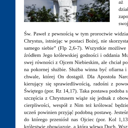
aż 
dzi
zapo
swoj
Św. Paweł z pewnością w tym proroctwie widział
Chrystus, istniejąc w postaci Bożej, nie skorzys
samego siebie” (Flp 2,6-7). Wszystkie możliwe 
źródłem Jego królewskiej godności i oddania Mu 
swej równości z Ojcem Niebieskim, ale chciał po
na pokornej służbie. Służba winna być ofiarna i
chwale, której On dostąpił. Dla Apostoła Nar
kierujący się sprawiedliwością, radośni z pow
Świętego (por. Rz 14,17). Taka postawa podoba s
szczęścia z Chrystusem wiąże się jednak z obow
cierpliwości, wespół z Nim też królować będz
uczeń powinien przyjąć podobną postawę. Jesteś
do którego przeniósł nas Ojciec (por. Kol 1,13
królestwie obowiązuje, a którą wlewa Duch. Wszy