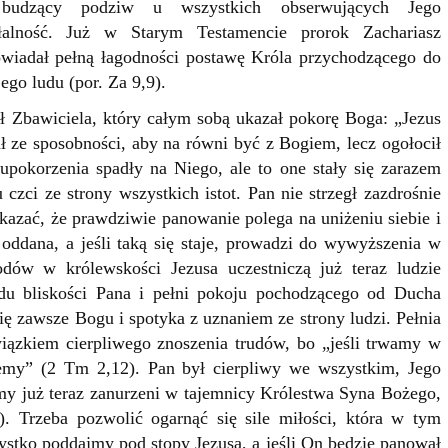
budzący podziw u wszystkich obserwujących Jego
ałalność. Już w Starym Testamencie prorok Zachariasz
wiadał pełną łagodności postawę Króla przychodzącego do
ego ludu (por. Za 9,9).
 Zbawiciela, który całym sobą ukazał pokorę Boga: „Jezus
tał ze sposobności, aby na równi być z Bogiem, lecz ogołocił
upokorzenia spadły na Niego, ale to one stały się zarazem
czci ze strony wszystkich istot. Pan nie strzegł zazdrośnie
kazać, że prawdziwie panowanie polega na uniżeniu siebie i
 oddana, a jeśli taką się staje, prowadzi do wywyższenia w
odów w królewskości Jezusa uczestniczą już teraz ludzie
odu bliskości Pana i pełni pokoju pochodzącego od Ducha
ię zawsze Bogu i spotyka z uznaniem ze strony ludzi. Pełnia
iązkiem cierpliwego znoszenia trudów, bo „jeśli trwamy w
iemy” (2 Tm 2,12). Pan był cierpliwy we wszystkim, Jego
my już teraz zanurzeni w tajemnicy Królestwa Syna Bożego,
). Trzeba pozwolić ogarnąć się sile miłości, która w tym
stko poddajmy pod stopy Jezusa, a jeśli On będzie panował