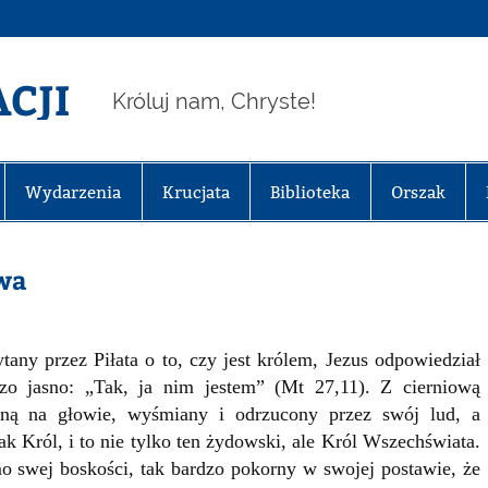
CJI
Króluj nam, Chryste!
Wydarzenia
Krucjata
Biblioteka
Orszak
twa
tany przez Piłata o to, czy jest królem, Jezus odpowiedział
zo jasno: „Tak, ja nim jestem” (Mt 27,11). Z cierniową
oną na głowie, wyśmiany i odrzucony przez swój lud, a
ak Król, i to nie tylko ten żydowski, ale Król Wszechświata.
 swej boskości, tak bardzo pokorny w swojej postawie, że