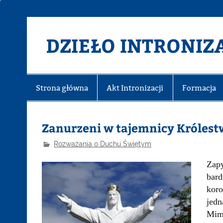
DZIEŁO INTRONIZA
Strona główna
Akt Intronizacji
Formacja
Zanurzeni w tajemnicy Króles
Rozważania o Duchu Świętym
Zapy
bard
kor
jedn
Mimo