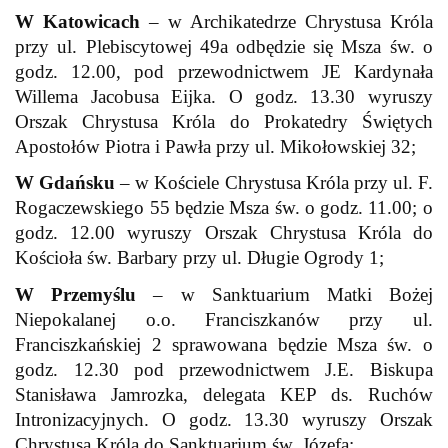
W Katowicach
– w Archikatedrze Chrystusa Króla
przy ul. Plebiscytowej 49a odbędzie się Msza św. o
godz. 12.00, pod przewodnictwem JE Kardynała
Willema Jacobusa Eijka. O godz. 13.30 wyruszy
Orszak Chrystusa Króla do Prokatedry Świętych
Apostołów Piotra i Pawła przy ul. Mikołowskiej 32;
W Gdańsku
– w Kościele Chrystusa Króla przy ul. F.
Rogaczewskiego 55 będzie Msza św. o godz. 11.00; o
godz. 12.00 wyruszy Orszak Chrystusa Króla do
Kościoła św. Barbary przy ul. Długie Ogrody 1;
W Przemyślu
– w Sanktuarium Matki Bożej
Niepokalanej o.o. Franciszkanów przy ul.
Franciszkańskiej 2 sprawowana będzie Msza św. o
godz. 12.30 pod przewodnictwem J.E. Biskupa
Stanisława Jamrozka, delegata KEP ds. Ruchów
Intronizacyjnych. O godz. 13.30 wyruszy Orszak
Chrystusa Króla do Sanktuarium św. Józefa;