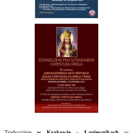
Tradycyjnie
w Krakowie – Łagiewnikach
w