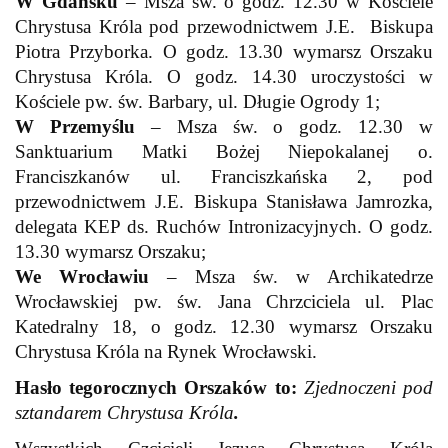
W Gdańsku
– Msza św. o godz. 12.30 w Kościele
Chrystusa Króla pod przewodnictwem J.E. Biskupa
Piotra Przyborka. O godz. 13.30 wymarsz Orszaku
Chrystusa Króla. O godz. 14.30 uroczystości w
Kościele pw. św. Barbary, ul. Długie Ogrody 1;
W Przemyślu
– Msza św. o godz. 12.30 w
Sanktuarium Matki Bożej Niepokalanej o.
Franciszkanów ul. Franciszkańska 2, pod
przewodnictwem J.E. Biskupa Stanisława Jamrozka,
delegata KEP ds. Ruchów Intronizacyjnych. O godz.
13.30 wymarsz Orszaku;
We Wrocławiu
– Msza św. w Archikatedrze
Wrocławskiej pw. św. Jana Chrzciciela ul. Plac
Katedralny 18, o godz. 12.30 wymarsz Orszaku
Chrystusa Króla na Rynek Wrocławski.
Hasło tegorocznych Orszaków to:
Zjednoczeni pod
sztandarem Chrystusa Króla
.