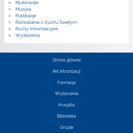
Multimedia
Muzyka
Publikacje
Rozważania o Duchu Świętym
Ruchy Intronizacyjne
Wydarzenia
Strona główna
Akt Intronizacji
Formacja
Wydarzenia
Krucjata
Biblioteka
Orszak