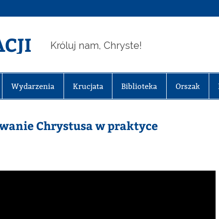
CJI
Króluj nam, Chryste!
Wydarzenia
Krucjata
Biblioteka
Orszak
owanie Chrystusa w praktyce