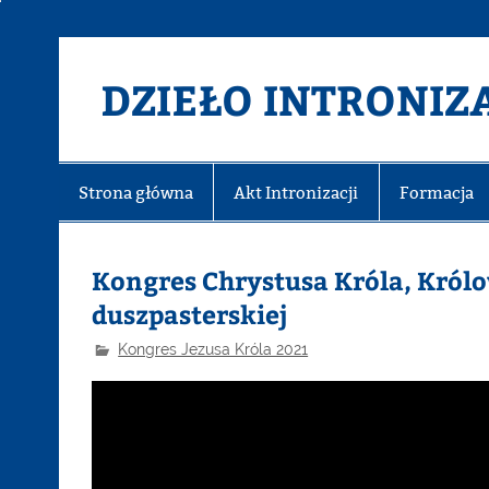
DZIEŁO INTRONIZA
Strona główna
Akt Intronizacji
Formacja
Kongres Chrystusa Króla, Król
duszpasterskiej
Kongres Jezusa Króla 2021