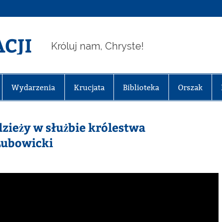
CJI
Króluj nam, Chryste!
Wydarzenia
Krucjata
Biblioteka
Orszak
zieży w służbie królestwa
Lubowicki