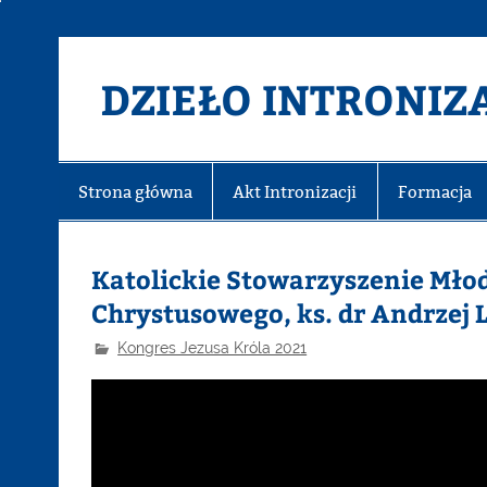
DZIEŁO INTRONIZA
Strona główna
Akt Intronizacji
Formacja
Katolickie Stowarzyszenie Młod
Chrystusowego, ks. dr Andrzej 
Kongres Jezusa Króla 2021