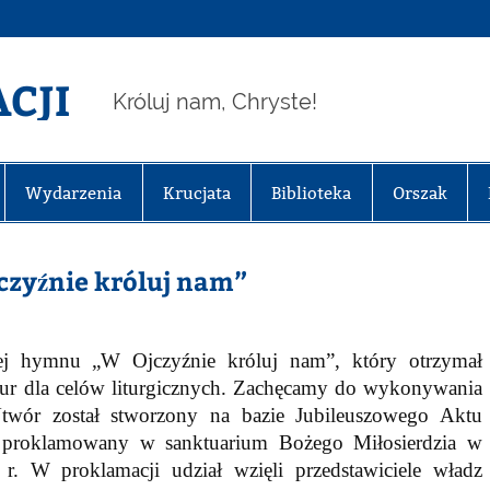
CJI
Króluj nam, Chryste!
Wydarzenia
Krucjata
Biblioteka
Orszak
zyźnie króluj nam”
ej hymnu „W Ojczyźnie króluj nam”, który otrzymał
atur dla celów liturgicznych. Zachęcamy do wykonywania
wór został stworzony na bazie Jubileuszowego Aktu
ył proklamowany w sanktuarium Bożego Miłosierdzia w
. W proklamacji udział wzięli przedstawiciele władz