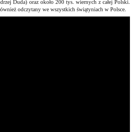
zej Duda) oraz około 200 tys. wiernych z całej Polski.
ł również odczytany we wszystkich świątyniach w Polsce.