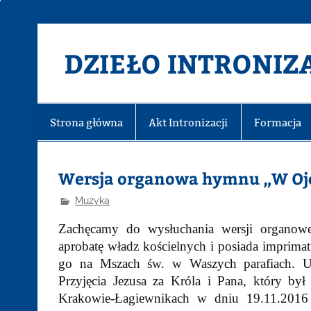
DZIEŁO INTRONIZA
Strona główna
Akt Intronizacji
Formacja
Wersja organowa hymnu „W Ojc
Muzyka
Zachęcamy do wysłuchania wersji organow
aprobatę władz kościelnych i posiada imprim
go na Mszach św. w Waszych parafiach. Ut
Przyjęcia Jezusa za Króla i Pana, który b
Krakowie-Łagiewnikach w dniu 19.11.2016 r