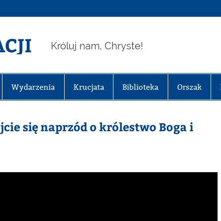
CJI
Króluj nam, Chryste!
Wydarzenia
Krucjata
Biblioteka
Orszak
jcie się naprzód o królestwo Boga i