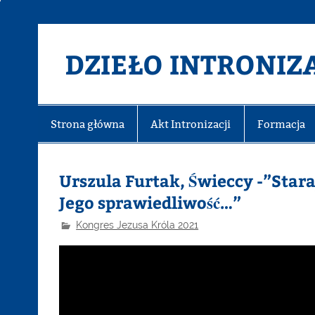
DZIEŁO INTRONIZA
Strona główna
Akt Intronizacji
Formacja
Urszula Furtak, Świeccy -”Stara
Jego sprawiedliwość…”
Kongres Jezusa Króla 2021