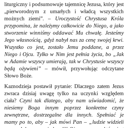
liturgiczny i podsumowuje tajemnicę Jezusa, który jest
„pierworodnym z umarłych i władcą wszystkich
możnych ziemi”. –
Uroczystość Chrystusa Króla
przypomina, że należymy całkowicie do Niego, a jako
stworzenie winniśmy oddawać Mu chwałę. Jesteśmy
Jego własnością, gdyż nabył nas za cenę swojej krwi.
Wszystko co jest, zostało Jemu poddane, a przez
Niego i Ojcu. Tylko w Nim jest pełnia życia, bo „Jak
w Adamie wszyscy umierają, tak w Chrystusie wszyscy
będą ożywieni”
– mówił, przywołując odczytane
Słowo Boże.
Kaznodzieja postawił pytanie: Dlaczego zatem Jezus
zwraca dzisiaj uwagę tylko na uczynki względem
ciała?
Czyni tak dlatego, aby nam uświadomić, że
niesiemy Boga innym poprzez konkretne czyny
zewnętrzne, dostrzegalne dla innych. Spełniać je
mamy po to, aby – jak mówi Pan – „ludzie widzieli