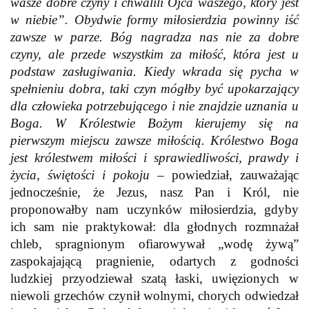
wasze dobre czyny i chwalili Ojca waszego, który jest
w niebie”. Obydwie formy miłosierdzia powinny iść
zawsze w parze. Bóg nagradza nas nie za dobre
czyny, ale przede wszystkim za miłość, która jest u
podstaw zasługiwania. Kiedy wkrada się pycha w
spełnieniu dobra, taki czyn mógłby być upokarzający
dla człowieka potrzebującego i nie znajdzie uznania u
Boga. W Królestwie Bożym kierujemy się na
pierwszym miejscu zawsze miłością. Królestwo Boga
jest królestwem miłości i sprawiedliwości, prawdy i
życia, świętości i pokoju
– powiedział, zauważając
jednocześnie, że Jezus, nasz Pan i Król, nie
proponowałby nam uczynków miłosierdzia, gdyby
ich sam nie praktykował: dla głodnych rozmnażał
chleb, spragnionym ofiarowywał „wodę żywą”
zaspokajającą pragnienie, odartych z godności
ludzkiej przyodziewał szatą łaski, uwięzionych w
niewoli grzechów czynił wolnymi, chorych odwiedzał