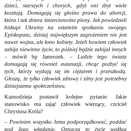
dzieci, starszych i chorych, gdyż oni zbyt wiele
kosztują. Domagają się głośno prawa do aborcji,
która i tak zbiera śmiercionośne plony. Jak powiedzieli
biskupi Ukrainy na ostatnim spotkaniu swojego
Episkopatu, dzisiaj największym zagrożeniem nie jest
nawet wojna, ale łono kobiety. Jeżeli bowiem człowiek
zabija niewinne życie, to później będzie zabijał innych
– mówił bp Jamrozek. –
Ludzie tego świata
domagają się również eutanazji, chcąc pozbyć się
tych, którzy wydają się im ciężarem i przeszkodą.
Głoszą, że tylko człowiek zdrowy i silny jest potrzebny
dzisiejszemu społeczeństwu.
Kaznodzieja postawił kolejne pytanie: Jakie
stanowisko ma zająć człowiek wierzący, czciciel
Chrystusa Króla?
–
Powinien wszystko Jemu podporządkować, poddać
pod Jego władanie. Oznacza to życie według