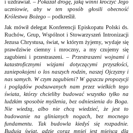
i uzdrawiał. –
Pokazał drogę, jaką winni kroczyć Jego
uczniowie, aby w ten sposób głosili obecność
Królestwa Bożego
– podkreślił.
Jak mówił delegat Konferencji Episkopatu Polski ds.
Ruchów, Grup, Wspólnot i Stowarzyszeń Intronizacji
Jezusa Chrystusa, świat, w którym żyjemy, wydaje się
prawdziwie ciemny i mroczny, a my czujemy się
zagubieni i przestraszeni. –
Przestraszeni wojnami i
katastroficznymi wizjami dotyczącymi przyszłości,
zaniepokojeni o los naszych rodzin, naszej Ojczyzny i
nas samych. W czym zagubieni? W gąszczu propozycji
i poglądów podsuwanych nam przez wielkich tego
świata, którzy chcieliby budować wszystko tylko na
ludzkim sposobie myślenia, bez odniesienia do Boga.
Nie wiedzą, albo nie chcą wiedzieć, że jest to
budowanie na glinianych nogach, bez mocnego
fundamentu. Tak budowla kiedyś się rozpadnie.
Budują świat, gdzie coraz mniej jest miejsca dla