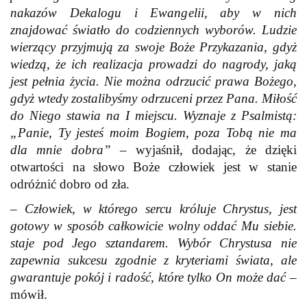
nakazów Dekalogu i Ewangelii, aby w nich
znajdować światło do codziennych wyborów. Ludzie
wierzący przyjmują za swoje Boże Przykazania, gdyż
wiedzą, że ich realizacja prowadzi do nagrody, jaką
jest pełnia życia. Nie można odrzucić prawa Bożego,
gdyż wtedy zostalibyśmy odrzuceni przez Pana. Miłość
do Niego stawia na I miejscu. Wyznaje z Psalmistą:
„Panie, Ty jesteś moim Bogiem, poza Tobą nie ma
dla mnie dobra”
– wyjaśnił, dodając, że dzięki
otwartości na słowo Boże człowiek jest w stanie
odróżnić dobro od zła.
–
Człowiek, w którego sercu króluje Chrystus, jest
gotowy w sposób całkowicie wolny oddać Mu siebie.
staje pod Jego sztandarem. Wybór Chrystusa nie
zapewnia sukcesu zgodnie z kryteriami świata, ale
gwarantuje pokój i radość, które tylko On może dać
–
mówił.