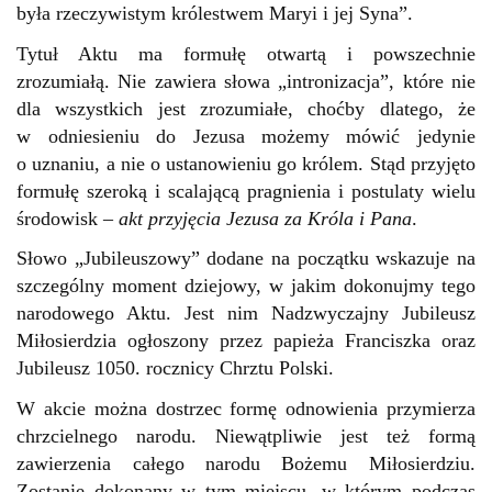
była rzeczywistym królestwem Maryi i jej Syna”.
Tytuł Aktu ma formułę otwartą i powszechnie
zrozumiałą. Nie zawiera słowa „intronizacja”, które nie
dla wszystkich jest zrozumiałe, choćby dlatego, że
w odniesieniu do Jezusa możemy mówić jedynie
o uznaniu, a nie o ustanowieniu go królem. Stąd przyjęto
formułę szeroką i scalającą pragnienia i postulaty wielu
środowisk –
akt przyjęcia Jezusa za Króla i Pana
.
Słowo „Jubileuszowy” dodane na początku wskazuje na
szczególny moment dziejowy, w jakim dokonujmy tego
narodowego Aktu. Jest nim Nadzwyczajny Jubileusz
Miłosierdzia ogłoszony przez papieża Franciszka oraz
Jubileusz 1050. rocznicy Chrztu Polski.
W akcie można dostrzec formę odnowienia przymierza
chrzcielnego narodu. Niewątpliwie jest też formą
zawierzenia całego narodu Bożemu Miłosierdziu.
Zostanie dokonany w tym miejscu, w którym podczas