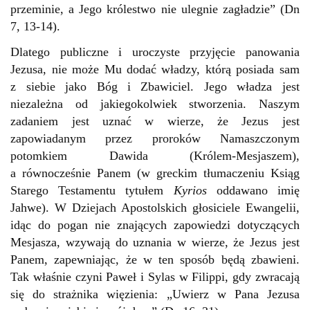
przeminie, a Jego królestwo nie ulegnie zagładzie” (Dn
7, 13-14).
Dlatego publiczne i uroczyste przyjęcie panowania
Jezusa, nie może Mu dodać władzy, którą posiada sam
z siebie jako Bóg i Zbawiciel. Jego władza jest
niezależna od jakiegokolwiek stworzenia. Naszym
zadaniem jest uznać w wierze, że Jezus jest
zapowiadanym przez proroków Namaszczonym
potomkiem Dawida (Królem-Mesjaszem),
a równocześnie Panem (w greckim tłumaczeniu Ksiąg
Starego Testamentu tytułem
Kyrios
oddawano imię
Jahwe). W Dziejach Apostolskich głosiciele Ewangelii,
idąc do pogan nie znających zapowiedzi dotyczących
Mesjasza, wzywają do uznania w wierze, że Jezus jest
Panem, zapewniając, że w ten sposób będą zbawieni.
Tak właśnie czyni Paweł i Sylas w Filippi, gdy zwracają
się do strażnika więzienia: „Uwierz w Pana Jezusa