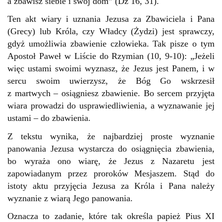
a zbawisz siebie i swój dom” (Dz 16, 31).
Ten akt wiary i uznania Jezusa za Zbawiciela i Pana
(Grecy) lub Króla, czy Władcy (Żydzi) jest sprawczy,
gdyż umożliwia zbawienie człowieka. Tak pisze o tym
Apostoł Paweł w Liście do Rzymian (10, 9-10): „Jeżeli
więc ustami swoimi wyznasz, że Jezus jest Panem, i w
sercu swoim uwierzysz, że Bóg Go wskrzesił
z martwych – osiągniesz zbawienie. Bo sercem przyjęta
wiara prowadzi do usprawiedliwienia, a wyznawanie jej
ustami – do zbawienia.
Z tekstu wynika, że najbardziej proste wyznanie
panowania Jezusa wystarcza do osiągnięcia zbawienia,
bo wyraża ono wiarę, że Jezus z Nazaretu jest
zapowiadanym przez proroków Mesjaszem. Stąd do
istoty aktu przyjęcia Jezusa za Króla i Pana należy
wyznanie z wiarą Jego panowania.
Oznacza to zadanie, które tak określa papież Pius XI