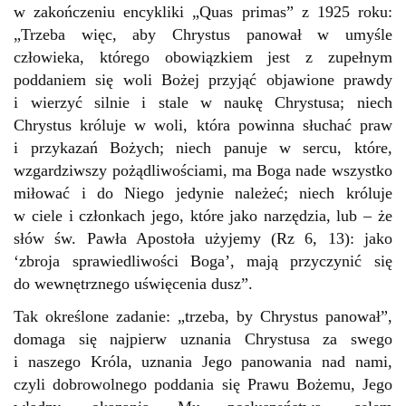
w zakończeniu encykliki „Quas primas” z 1925 roku:
„Trzeba więc, aby Chrystus panował w umyśle
człowieka, którego obowiązkiem jest z zupełnym
poddaniem się woli Bożej przyjąć objawione prawdy
i wierzyć silnie i stale w naukę Chrystusa; niech
Chrystus króluje w woli, która powinna słuchać praw
i przykazań Bożych; niech panuje w sercu, które,
wzgardziwszy pożądliwościami, ma Boga nade wszystko
miłować i do Niego jedynie należeć; niech króluje
w ciele i członkach jego, które jako narzędzia, lub – że
słów św. Pawła Apostoła użyjemy (Rz 6, 13): jako
‘zbroja sprawiedliwości Boga’, mają przyczynić się
do wewnętrznego uświęcenia dusz”.
Tak określone zadanie: „trzeba, by Chrystus panował”,
domaga się najpierw uznania Chrystusa za swego
i naszego Króla, uznania Jego panowania nad nami,
czyli dobrowolnego poddania się Prawu Bożemu, Jego