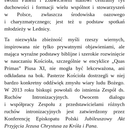
swoim Panem i Zbawicielem stanowi centralny rys
duchowości i formacji wielu wspólnot i stowarzyszeń
w Polsce, zwłaszcza środowiska oazowego
i charyzmatycznego; jest też u podstaw spotkań
młodzieży w Lednicy.
Ta niezwykła zbieżność myśli rzeszy wiernych,
inspirowana nie tylko prywatnymi objawieniami, ale
mająca wyraźne podstawy biblijne i szerokie rozwinięcie
w nauczaniu Kościoła, szczególnie w encyklice „Quas
Primas” Piusa XI, nie mogła być lekceważona, ani
odkładana na bok. Pasterze Kościoła dostrzegli w niej
bardzo konkretny oddźwięk zmysłu wiary ludu Bożego.
W 2013 roku biskupi powołali do istnienia Zespół ds.
Ruchów Intronizacyjnych. Owocem dialogu
i współpracy Zespołu z przedstawicielami różnych
ruchów intronizacyjnych jest zatwierdzony przez
Konferencję Episkopatu Polski
Jubileuszowy
Akt
Przyjęcia Jezusa Chrystusa za Króla i Pana
.