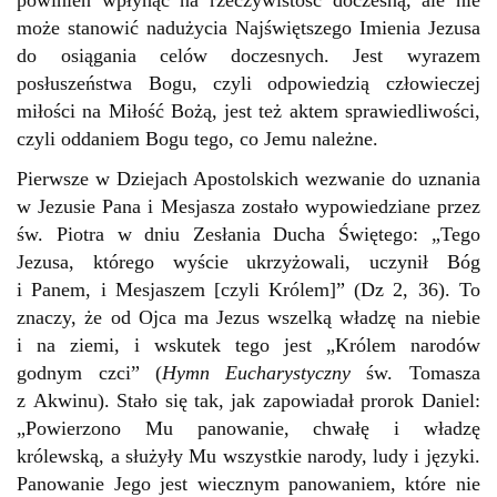
może stanowić nadużycia Najświętszego Imienia Jezusa
do osiągania celów doczesnych. Jest wyrazem
posłuszeństwa Bogu, czyli odpowiedzią człowieczej
miłości na Miłość Bożą, jest też aktem sprawiedliwości,
czyli oddaniem Bogu tego, co Jemu należne.
Pierwsze w Dziejach Apostolskich wezwanie do uznania
w Jezusie Pana i Mesjasza zostało wypowiedziane przez
św. Piotra w dniu Zesłania Ducha Świętego: „Tego
Jezusa, którego wyście ukrzyżowali, uczynił Bóg
i Panem, i Mesjaszem [czyli Królem]” (Dz 2, 36). To
znaczy, że od Ojca ma Jezus wszelką władzę na niebie
i na ziemi, i wskutek tego jest „Królem narodów
godnym czci” (
Hymn Eucharystyczny
św. Tomasza
z Akwinu). Stało się tak, jak zapowiadał prorok Daniel:
„Powierzono Mu panowanie, chwałę i władzę
królewską, a służyły Mu wszystkie narody, ludy i języki.
Panowanie Jego jest wiecznym panowaniem, które nie