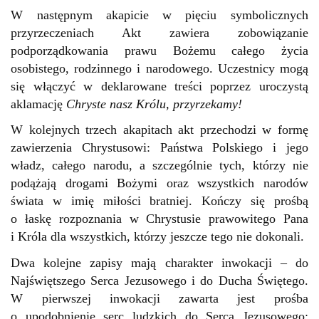
W następnym akapicie w pięciu symbolicznych
przyrzeczeniach Akt zawiera zobowiązanie
podporządkowania prawu Bożemu całego życia
osobistego, rodzinnego i narodowego. Uczestnicy mogą
się włączyć w deklarowane treści poprzez uroczystą
aklamację
Chryste nasz Królu, przyrzekamy!
W kolejnych trzech akapitach akt przechodzi w formę
zawierzenia Chrystusowi: Państwa Polskiego i jego
władz, całego narodu, a szczególnie tych, którzy nie
podążają drogami Bożymi oraz wszystkich narodów
świata w imię miłości bratniej. Kończy się prośbą
o łaskę rozpoznania w Chrystusie prawowitego Pana
i Króla dla wszystkich, którzy jeszcze tego nie dokonali.
Dwa kolejne zapisy mają charakter inwokacji – do
Najświętszego Serca Jezusowego i do Ducha Świętego.
W pierwszej inwokacji zawarta jest prośba
o upodobnienie serc ludzkich do Serca Jezusowego;