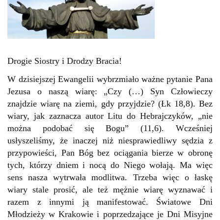
Drogie Siostry i Drodzy Bracia!
W dzisiejszej Ewangelii wybrzmiało ważne pytanie Pana
Jezusa o naszą wiarę: „Czy (…) Syn Człowieczy
znajdzie wiarę na ziemi, gdy przyjdzie? (Łk 18,8). Bez
wiary, jak zaznacza autor Litu do Hebrajczyków, „nie
można podobać się Bogu” (11,6). Wcześniej
usłyszeliśmy, że inaczej niż niesprawiedliwy sędzia z
przypowieści, Pan Bóg bez ociągania bierze w obronę
tych, którzy dniem i nocą do Niego wołają. Ma więc
sens nasza wytrwała modlitwa. Trzeba więc o łaskę
wiary stale prosić, ale też mężnie wiarę wyznawać i
razem z innymi ją manifestować. Światowe Dni
Młodzieży w Krakowie i poprzedzające je Dni Misyjne