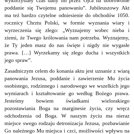
wykorzystały czas dany im przez Ojca na dobrowolne
poddanie się Twojemu panowaniu”. Jubileuszowy Akt
ma też bardzo czytelne odniesienie do obchodów 1050.
rocznicy Chrztu Polski, w formie wyznania wiary i
wyrzeczenia się złego: „Wyznajemy wobec nieba i
ziemi, że Twego królowania nam potrzeba. Wyznajemy,
że Ty jeden masz do nas święte i nigdy nie wygasłe
prawa. […] Wyrzekamy się złego ducha i wszystkich
jego spraw”.
Zasadniczym celem do konania aktu jest uznanie z wiarą
panowania Jezusa, poddanie i zawierzenie Mu życia
osobistego, rodzinnego i narodowego we wszelkich jego
wymiarach i kształtowanie go według Bożego prawa.
Jesteśmy bowiem świadkami wielorakiego
pozostawiania Boga na marginesie życia, czy wręcz
odchodzenia od Boga. W naszym życiu ma nieraz
miejsce swego rodzaju detronizacja Jezusa, pozbawianie
Go należnego Mu miejsca i czci, możliwości wpływu na