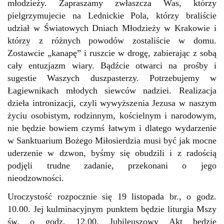
młodzieży. Zapraszamy zwłaszcza Was, którzy
pielgrzymujecie na Lednickie Pola, którzy braliście
udział w Światowych Dniach Młodzieży w Krakowie i
którzy z różnych powodów zostaliście w domu.
Zostawcie „kanapę” i ruszcie w drogę, zabierając z sobą
cały entuzjazm wiary. Bądźcie otwarci na prośby i
sugestie Waszych duszpasterzy. Potrzebujemy w
Łagiewnikach młodych siewców nadziei. Realizacja
dzieła intronizacji, czyli wywyższenia Jezusa w naszym
życiu osobistym, rodzinnym, kościelnym i narodowym,
nie będzie bowiem czymś łatwym i dlatego wydarzenie
w Sanktuarium Bożego Miłosierdzia musi być jak mocne
uderzenie w dzwon, byśmy się obudzili i z radością
podjęli trudne zadanie, przekonani o jego
nieodzowności.
Uroczystość rozpocznie się 19 listopada br., o godz.
10.00. Jej kulminacyjnym punktem będzie liturgia Mszy
św. o godz. 12.00. Jubileuszowy Akt będzie