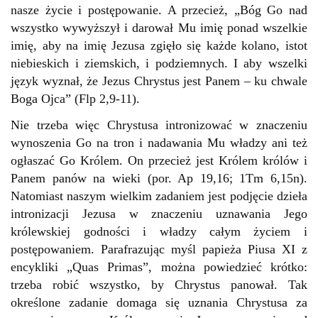
nasze życie i postępowanie. A przecież, „Bóg Go nad
wszystko wywyższył i darował Mu imię ponad wszelkie
imię, aby na imię Jezusa zgięło się każde kolano, istot
niebieskich i ziemskich, i podziemnych. I aby wszelki
język wyznał, że Jezus Chrystus jest Panem – ku chwale
Boga Ojca” (Flp 2,9-11).
Nie trzeba więc Chrystusa intronizować w znaczeniu
wynoszenia Go na tron i nadawania Mu władzy ani też
ogłaszać Go Królem. On przecież jest Królem królów i
Panem panów na wieki (por. Ap 19,16; 1Tm 6,15n).
Natomiast naszym wielkim zadaniem jest podjęcie dzieła
intronizacji Jezusa w znaczeniu uznawania Jego
królewskiej godności i władzy całym życiem i
postępowaniem. Parafrazując myśl papieża Piusa XI z
encykliki „Quas Primas”, można powiedzieć krótko:
trzeba robić wszystko, by Chrystus panował. Tak
określone zadanie domaga się uznania Chrystusa za