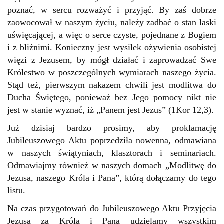
poznać, w sercu rozważyć i przyjąć. By zaś dobrze
zaowocował w naszym życiu, należy zadbać o stan łaski
uświęcającej, a więc o serce czyste, pojednane z Bogiem
i z bliźnimi. Konieczny jest wysiłek ożywienia osobistej
więzi z Jezusem, by mógł działać i zaprowadzać Swe
Królestwo w poszczególnych wymiarach naszego życia.
Stąd też, pierwszym nakazem chwili jest modlitwa do
Ducha Świętego, ponieważ bez Jego pomocy nikt nie
jest w stanie wyznać, iż „Panem jest Jezus” (1Kor 12,3).
Już dzisiaj bardzo prosimy, aby proklamację
Jubileuszowego Aktu poprzedziła nowenna, odmawiana
w naszych świątyniach, klasztorach i seminariach.
Odmawiajmy również w naszych domach „Modlitwę do
Jezusa, naszego Króla i Pana”, którą dołączamy do tego
listu.
Na czas przygotowań do Jubileuszowego Aktu Przyjęcia
Jezusa za Króla i Pana udzielamy wszystkim