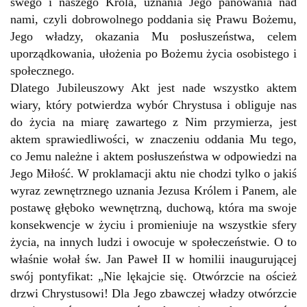
swego i naszego Króla, uznania Jego panowania nad
nami, czyli dobrowolnego poddania się Prawu Bożemu,
Jego władzy, okazania Mu posłuszeństwa, celem
uporządkowania, ułożenia po Bożemu życia osobistego i
społecznego.
Dlatego Jubileuszowy Akt jest nade wszystko aktem
wiary, który potwierdza wybór Chrystusa i obliguje nas
do życia na miarę zawartego z Nim przymierza, jest
aktem sprawiedliwości, w znaczeniu oddania Mu tego,
co Jemu należne i aktem posłuszeństwa w odpowiedzi na
Jego Miłość. W proklamacji aktu nie chodzi tylko o jakiś
wyraz zewnętrznego uznania Jezusa Królem i Panem, ale
postawę głęboko wewnętrzną, duchową, która ma swoje
konsekwencje w życiu i promieniuje na wszystkie sfery
życia, na innych ludzi i owocuje w społeczeństwie. O to
właśnie wołał św. Jan Paweł II w homilii inaugurującej
swój pontyfikat: „Nie lękajcie się. Otwórzcie na oścież
drzwi Chrystusowi! Dla Jego zbawczej władzy otwórzcie